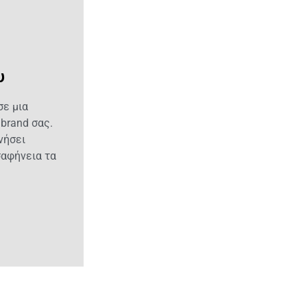
υ
σε μια
brand σας.
νήσει
σαφήνεια τα