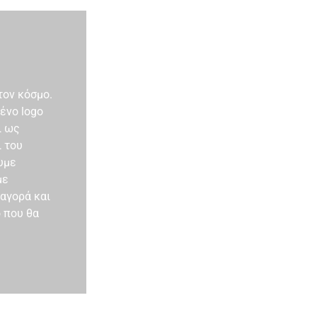
τον κόσμο.
ένο logo
ι ως
ι του
υμε
με
αγορά και
 που θα