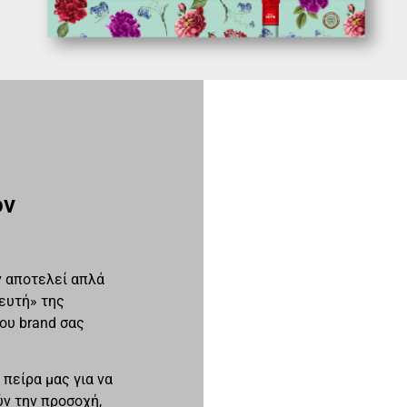
ον
 αποτελεί απλά
ευτή» της
του brand σας
 πείρα μας για να
ύν την προσοχή,