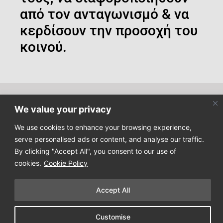
από τον ανταγωνισμό & να
κερδίσουν την προσοχή του
κοινού.
We value your privacy
Κάντε εγγραφή στο newsletter μας για να μαθαίνετε τα
τελευταία νέα μας!
We use cookies to enhance your browsing experience,
serve personalised ads or content, and analyse our traffic.
By clicking "Accept All", you consent to our use of
cookies.
Cookie Policy
Accept All
Copyright © 2025
Design Process
. All Rights Reserved
Customise