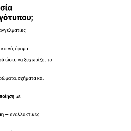
ασία
γότυπου;
αγγελματίες
 κοινό, όραμα
ού
ώστε να ξεχωρίζει το
ρώματα, σχήματα και
ποίηση
με
ση
— εναλλακτικές