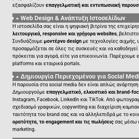
εξασφαλίζουν
επαγγελματική και εντυπωσιακή παρουσ
Web Design & Ανάπτυξη Ιστοσελίδων
Η ιστοσελίδα σας είναι η ψηφιακή βιτρίνα της επιχείρη
λειτουργικά, responsive και γρήγορα websites
, βελτιστ
Συνδυάζουμε
μοντέρνο design
με τεχνολογίες αιχμής, 
προσαρμόζεται σε όλες τις συσκευές και να καθοδηγεί
πρόκειται για αγορά, είτε για επικοινωνία. Παρέχουμε
platforms και εταιρικά portals.
Δημιουργία Περιεχομένου για Social Med
Η παρουσία στα social media δεν είναι απλώς ανάρτησ
Δημιουργούμε
επαγγελματικό, ελκυστικό και brand-fo
Instagram, Facebook, LinkedIn και TikTok. Από φωτογρα
σχεδιασμό γραφικών, copywriting και διαχείριση καμπα
ταυτότητα του brand σας και να αλληλεπιδρά με το κοι
ορατότητα, το engagement και τις πωλήσεις
σας μέσω 
marketing.