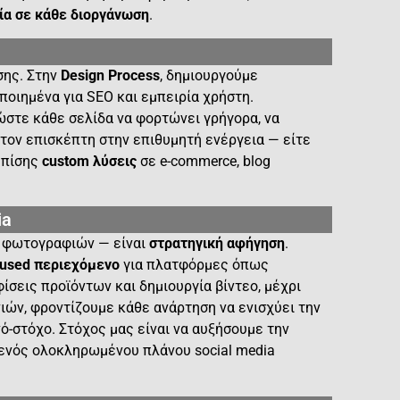
ία σε κάθε διοργάνωση
.
σης. Στην
Design Process
, δημιουργούμε
οποιημένα για SEO και εμπειρία χρήστη.
ώστε κάθε σελίδα να φορτώνει γρήγορα, να
 τον επισκέπτη στην επιθυμητή ενέργεια — είτε
 επίσης
custom λύσεις
σε e-commerce, blog
ia
η φωτογραφιών — είναι
στρατηγική αφήγηση
.
cused περιεχόμενο
για πλατφόρμες όπως
φίσεις προϊόντων και δημιουργία βίντεο, μέχρι
νιών, φροντίζουμε κάθε ανάρτηση να ενισχύει την
νό-στόχο. Στόχος μας είναι να αυξήσουμε την
ενός ολοκληρωμένου πλάνου social media