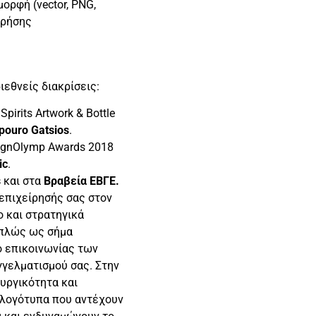
ορφή (vector, PNG,
χρήσης
ιεθνείς διακρίσεις:
pirits Artwork & Bottle
pouro Gatsios
.
ignOlymp Awards 2018
ic
.
s
και στα
Βραβεία ΕΒΓΕ.
 επιχείρησής σας στον
ο και στρατηγικά
απλώς ως σήμα
ο επικοινωνίας των
γγελματισμού σας. Στην
ουργικότητα και
 λογότυπα που αντέχουν