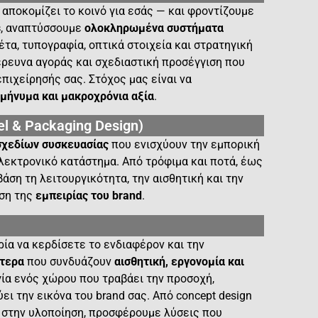
αποκομίζει το κοινό για εσάς — και φροντίζουμε
s
, αναπτύσσουμε
ολοκληρωμένα συστήματα
α, τυπογραφία, οπτικά στοιχεία και στρατηγική
έρευνα αγοράς και σχεδιαστική προσέγγιση που
επιχείρησής σας. Στόχος μας είναι να
 μήνυμα και μακροχρόνια αξία
.
l & Packaging Design)
σχεδίων συσκευασίας
που ενισχύουν την εμπορική
ηλεκτρονικό κατάστημα. Από τρόφιμα και ποτά, έως
άση τη λειτουργικότητα, την αισθητική και την
υση της
εμπειρίας του brand
.
ρία να κερδίσετε το ενδιαφέρον και την
πτερα
που συνδυάζουν
αισθητική, εργονομία και
ία ενός χώρου που τραβάει την προσοχή,
ει την εικόνα του brand σας. Από concept design
η στην υλοποίηση, προσφέρουμε λύσεις που