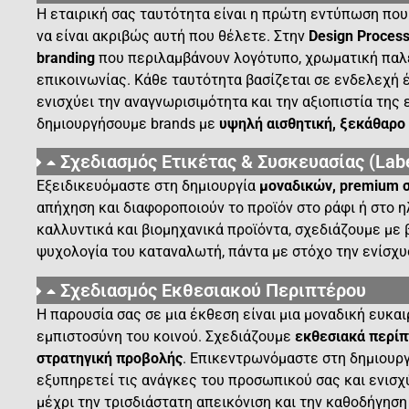
Η εταιρική σας ταυτότητα είναι η πρώτη εντύπωση που 
να είναι ακριβώς αυτή που θέλετε. Στην
Design Proces
branding
που περιλαμβάνουν λογότυπο, χρωματική παλέτ
επικοινωνίας. Κάθε ταυτότητα βασίζεται σε ενδελεχή 
ενισχύει την αναγνωρισιμότητα και την αξιοπιστία της 
δημιουργήσουμε brands με
υψηλή αισθητική, ξεκάθαρο
Σχεδιασμός Ετικέτας & Συσκευασίας (Labe
Εξειδικευόμαστε στη δημιουργία
μοναδικών, premium 
απήχηση και διαφοροποιούν το προϊόν στο ράφι ή στο 
καλλυντικά και βιομηχανικά προϊόντα, σχεδιάζουμε με β
ψυχολογία του καταναλωτή, πάντα με στόχο την ενίσχ
Σχεδιασμός Εκθεσιακού Περιπτέρου
Η παρουσία σας σε μια έκθεση είναι μια μοναδική ευκαι
εμπιστοσύνη του κοινού. Σχεδιάζουμε
εκθεσιακά περί
στρατηγική προβολής
. Επικεντρωνόμαστε στη δημιουργ
εξυπηρετεί τις ανάγκες του προσωπικού σας και ενισχύ
μέχρι την τρισδιάστατη απεικόνιση και την καθοδήγησ