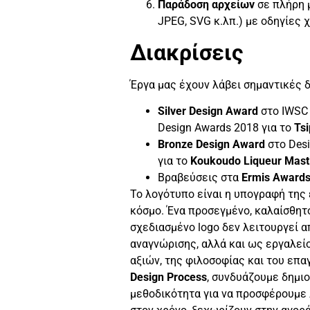
Παράδοση αρχείων
σε πλήρη μ
JPEG, SVG κ.λπ.) με οδηγίες 
Διακρίσεις
Έργα μας έχουν λάβει σημαντικές δ
Silver Design Award
στο IWSC S
Design Awards 2018 για το
Tsi
Bronze Design Award
στο Des
για το
Koukoudo Liqueur Mast
Βραβεύσεις στα
Ermis
Award
Το λογότυπο είναι η υπογραφή της
κόσμο. Ένα προσεγμένο, καλαίσθητ
σχεδιασμένο logo δεν λειτουργεί 
αναγνώρισης, αλλά και ως εργαλεί
αξιών, της φιλοσοφίας και του επα
Design Process
, συνδυάζουμε δημι
μεθοδικότητα για να προσφέρουμε