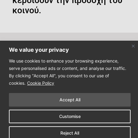
κερδίσουν την προσοχή του
κοινού.
We value your privacy
Κάντε εγγραφή στο newsletter μας για να μαθαίνετε τα
τελευταία νέα μας!
We use cookies to enhance your browsing experience,
serve personalised ads or content, and analyse our traffic.
By clicking "Accept All", you consent to our use of
cookies.
Cookie Policy
Accept All
Copyright © 2025
Design Process
. All Rights Reserved
Customise
Όροι Χρήσης & Πολιτική Απορρήτου
Reject All