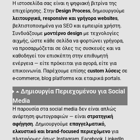
Η ιστοσελίδα σας είναι η ψηφιακή βιτρίνα της
επιχείρησης. Στην
Design Process
, δημιουργούμε
λειτουργικά, responsive και γρήγορα websites
,
βελτιστοποιημένα για SEO και εμπειρία χρήστη.
Συνδυάζουμε
μοντέρνο design
με τεχνολογίες
αιχμής, ώστε κάθε σελίδα να φορτώνει γρήγορα,
να προσαρμόζεται σε όλες τις συσκευές και να
καθοδηγεί τον επισκέπτη στην επιθυμητή
ενέργεια — είτε πρόκειται για αγορά, είτε για
επικοινωνία. Παρέχουμε επίσης
custom λύσεις
σε
e-commerce, blog platforms και εταιρικά portals.
Δημιουργία Περιεχομένου για Social
Media
Η παρουσία στα social media δεν είναι απλώς
ανάρτηση φωτογραφιών — είναι
στρατηγική
αφήγηση
. Δημιουργούμε
επαγγελματικό,
ελκυστικό και brand-focused περιεχόμενο
για
πλατφόρμες όπως Instagram, Facebook, LinkedIn