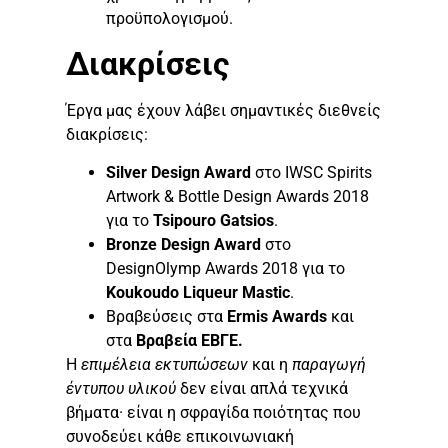
προϋπολογισμού.
Διακρίσεις
Έργα μας έχουν λάβει σημαντικές διεθνείς
διακρίσεις:
Silver Design Award
στο IWSC Spirits
Artwork & Bottle Design Awards 2018
για το
Tsipouro Gatsios
.
Bronze Design Award
στο
DesignOlymp Awards 2018 για το
Koukoudo Liqueur Mastic
.
Βραβεύσεις στα
Ermis
Awards
και
στα
Βραβεία ΕΒΓΕ.
Η
επιμέλεια εκτυπώσεων
και η
παραγωγή
έντυπου υλικού
δεν είναι απλά τεχνικά
βήματα· είναι η σφραγίδα ποιότητας που
συνοδεύει κάθε επικοινωνιακή